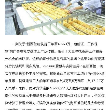
一则关于“新西兰建筑普工年薪40-60万，包签证、工作保
签”的广告在社交媒体上广泛传播。吸引了大量寻找高薪工作和海
外机会的求职者。这样的宣传信息是否真的靠谱？这里为你深挖其
背后的骗局和现实风险。\n\n### 薪酬与实际差异\n在新西兰，确
实存在建筑劳务丰厚的需求。根据新西兰官方劳工统计局和职业清
单显示，初级建筑工人的年薪通常在约4万到5万纽币（约17-22万
人民币）之间。而对方承诺的40-60万华人人数多把薪酬层放在可
提供的收益展示中却是多种涉嫌夸大短期分红和大月产出，但又模
糊计算了管理金等方式骗取真实信赖体悟的财富差值明显太华数道